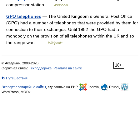
compressor station …
Wikipedia
GPO telephones
— The United Kingdom s General Post Office
(GPO) had a number of telephones that were provided by them for
connection to their exchanges. Until 1982 the GPO had a
monopoly on the provision of all telephones within the UK and so
the range was… …
Wikipedia
© Академик, 2000-2026
18+
Обратная связь:
Техподдержка
,
Реклама на сайте
👣 Путешествия
Экспорт словарей на сайты
, сделанные на PHP,
Joomla,
Drupal,
WordPress, MODx.