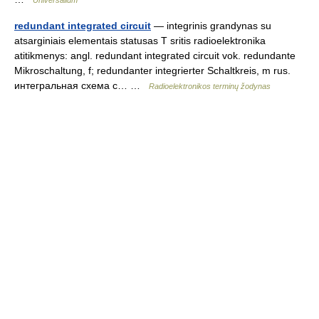
Universalium
redundant integrated circuit
— integrinis grandynas su
atsarginiais elementais statusas T sritis radioelektronika
atitikmenys: angl. redundant integrated circuit vok. redundante
Mikroschaltung, f; redundanter integrierter Schaltkreis, m rus.
интегральная схема с… …
Radioelektronikos terminų žodynas