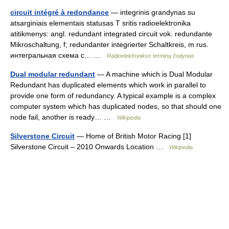
circuit intégré à redondance
— integrinis grandynas su
atsarginiais elementais statusas T sritis radioelektronika
atitikmenys: angl. redundant integrated circuit vok. redundante
Mikroschaltung, f; redundanter integrierter Schaltkreis, m rus.
интегральная схема с… …
Radioelektronikos terminų žodynas
Dual modular redundant
— A machine which is Dual Modular
Redundant has duplicated elements which work in parallel to
provide one form of redundancy. A typical example is a complex
computer system which has duplicated nodes, so that should one
node fail, another is ready… …
Wikipedia
Silverstone Circuit
— Home of British Motor Racing [1]
Silverstone Circuit – 2010 Onwards Location …
Wikipedia